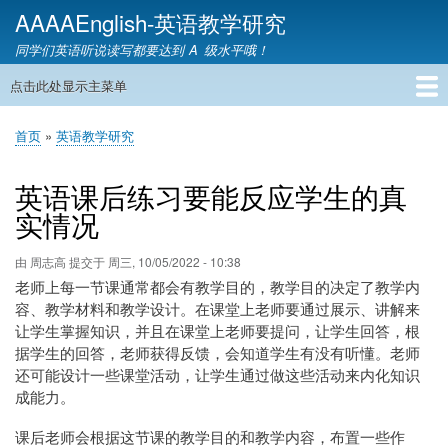
跳
AAAAEnglish-英语教学研究
转
同学们英语听说读写都要达到 A 级水平哦！
到
主
点击此处显示主菜单
主
要
导
内
首页
英语网课
教材精讲
英语语音
英语语法
英语词汇
雅思托福
英语教学
教育资讯
英语家教
联系我们
首页
英语教学研究
航
容
面
包
英语课后练习要能反应学生的真
屑
实情况
由
周志高
提交于
周三, 10/05/2022 - 10:38
老师上每一节课通常都会有教学目的，教学目的决定了教学内
容、教学材料和教学设计。在课堂上老师要通过展示、讲解来
让学生掌握知识，并且在课堂上老师要提问，让学生回答，根
据学生的回答，老师获得反馈，会知道学生有没有听懂。老师
还可能设计一些课堂活动，让学生通过做这些活动来内化知识
成能力。
课后老师会根据这节课的教学目的和教学内容，布置一些作