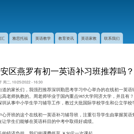
跳
转
到
主
要
内
词汇
雅思托福
英语教学
教育资讯
英语家教
联系我们
容
宝安区燕罗有初一英语补习班推荐吗
于
周二, 10/25/2022 - 16:30
街道的家长们，我强烈推荐深圳勤思考学习中心举办的在线初一英语
高老师执教的。周老师毕业于国内重点985大学同济大学，并且有 7 
深圳从事中小学生学习辅导工作，教过大批国际学校学生和公立学校
中心开班的这个在线初一英语补习辅导班，注重引导学生由掌握英语
在让学生们能够在英语科目的中考中取得好成绩。
长的经济负担，我们的课费低至 ￥50元一次课起。