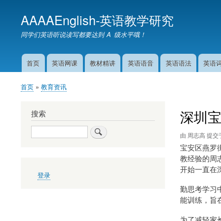
AAAAEnglish-英语教学研究
同学们英语听说读写都要达到 A 级水平哦！
首页
英语网课
教材精讲
英语语音
英语语法
英语
主
导
首页
教育资讯
航
面
包
深圳
搜索
屑
搜
由
周志高
提交
索
宝安区燕罗
教经验的周志
开始一直在
用
登录
户
帐
勤思考学习
户
能训练，旨
菜
单
为了减轻家