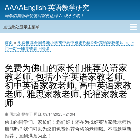
跳
AAAAEnglish-英语教学研究
转
同学们英语听说读写都要达到 A 级水平哦！
到
主
点击此处显示主菜单
主
要
导
内
首页
英语网课
教材精讲
英语语音
英语语法
英语词汇
雅思托福
英语教学
教育资讯
英语家教
联系我们
首页
免费推荐全国各地小学初中高中雅思托福DSE英语家教老师, 可上
航
容
面
门一对一辅导或者上网课.
包
屑
免费为佛山的家长们推荐英语家
教老师, 包括小学英语家教老师,
初中英语家教老师, 高中英语家教
老师, 雅思家教老师, 托福家教老
师
由
周志高
提交于
周日, 09/14/2025 - 21:04
佛山的同学们、家长们！您们好！还在为找好英语家教老师伤
脑筋吗？我们可以为您们免费推荐合格的老师哦。不满意重新
推荐，直到满意为止！