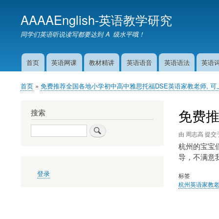
AAAAEnglish-英语教学研究
同学们英语听说读写都要达到 A 级水平哦！
首页
英语网课
教材精讲
英语语音
英语语法
英语
主
导
首页
免费推荐全国各地小学初中高中雅思托福DSE英语家教老师, 可
航
面
包
免费
搜索
屑
搜
由
周志高
提交
索
杭州的宝宝
导，不满意
用
登录
标签
户
杭州英语家教
帐
户
菜
单