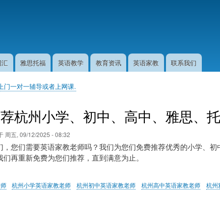
跳
转
到
主
要
内
词汇
雅思托福
英语教学
教育资讯
英语家教
联系我们
容
上门一对一辅导或者上网课.
推荐杭州小学、初中、高中、雅思、
于
周五, 09/12/2025 - 08:32
们，您们需要英语家教老师吗？我们为您们免费推荐优秀的小学、初
我们再重新免费为您们推荐，直到满意为止。
老师
杭州小学英语家教老师
杭州初中英语家教老师
杭州高中英语家教老师
杭州