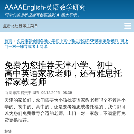
跳
AAAAEnglish-英语教学研究
转
同学们英语听说读写都要达到 A 级水平哦！
到
主
点击此处显示主菜单
主
要
导
内
首页
英语网课
教材精讲
英语语音
英语语法
英语词汇
雅思托福
英语教学
教育资讯
英语家教
联系我们
首页
免费推荐全国各地小学初中高中雅思托福DSE英语家教老师, 可上
航
容
面
门一对一辅导或者上网课.
包
屑
免费为您推荐天津小学、初中、
高中英语家教老师，还有雅思托
福家教老师
由
周志高
提交于
周五, 09/12/2025 - 08:39
天津的家长们，您们需要为小孩找英语家教老师吗？不管是小
学的、初中的、高中的，还是要考雅思或者托福的，我们都可
以为您们免费推荐合适的老师。上门一对一家教，不满意再免
费更换推荐。
标签