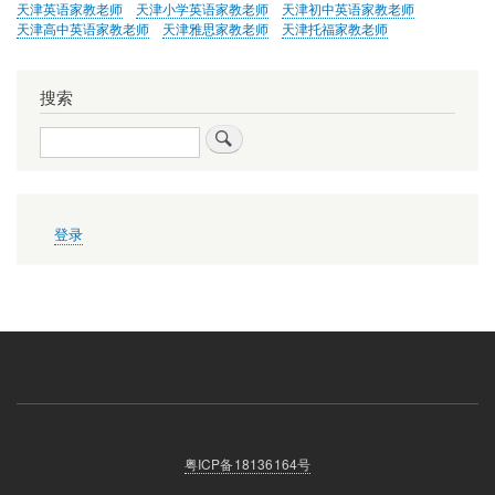
天津英语家教老师
天津小学英语家教老师
天津初中英语家教老师
天津高中英语家教老师
天津雅思家教老师
天津托福家教老师
搜索
搜
索
用
登录
户
帐
户
菜
单
粤ICP备18136164号