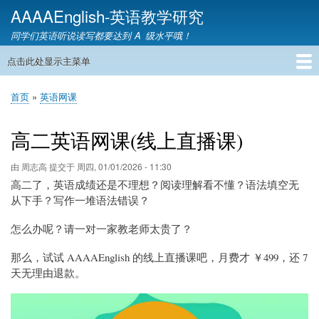
跳
AAAAEnglish-英语教学研究
转
同学们英语听说读写都要达到 A 级水平哦！
到
主
点击此处显示主菜单
主
要
导
内
首页
英语网课
教材精讲
英语语音
英语语法
英语词汇
雅思托福
英语教学
教育资讯
英语家教
联系我们
首页
英语网课
航
容
面
包
高二英语网课(线上直播课)
屑
由
周志高
提交于
周四, 01/01/2026 - 11:30
高二了，英语成绩还是不理想？阅读理解看不懂？语法填空无
从下手？写作一堆语法错误？
怎么办呢？请一对一家教老师太贵了？
那么，试试 AAAAEnglish 的线上直播课吧，月费才 ￥499，还 7
天无理由退款。