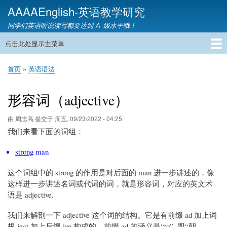
跳
AAAAEnglish-英语教学研究
转
同学们英语听说读写都要达到 A 级水平哦！
到
主
点击此处显示主菜单
主
要
导
内
首页
英语网课
教材精讲
英语语音
英语语法
英语词汇
雅思托福
英语教学
教育资讯
英语家教
联系我们
首页
英语语法
航
容
面
包
形容词（adjective）
屑
由
周志高
提交于
周五, 09/23/2022 - 04:25
我们来看下面的词组：
strong
man
这个词组中的 strong 的作用是对后面的 man 进一步讲述的，像
这样进一步讲述名词或代词的词，就是形容词，对应的英文术
语是 adjective.
我们来解剖一下 adjective 这个词的结构。它是有前缀 ad 加上词
根 ject 加上后缀 ive 构成的。前缀 ad 的涵义是“to”, 即“朝、