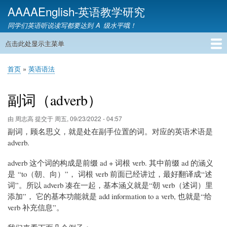
跳
AAAAEnglish-英语教学研究
转
同学们英语听说读写都要达到 A 级水平哦！
到
主
点击此处显示主菜单
主
要
导
内
首页
英语网课
教材精讲
英语语音
英语语法
英语词汇
雅思托福
英语教学
教育资讯
英语家教
联系我们
首页
英语语法
航
容
面
包
副词（adverb）
屑
由
周志高
提交于
周五, 09/23/2022 - 04:57
副词，顾名思义，就是处在副手位置的词。对应的英语术语是
adverb.
adverb 这个词的构成是前缀 ad + 词根 verb. 其中前缀 ad 的涵义
是 “to（朝、向）”， 词根 verb 前面已经讲过，最好翻译成“述
词”。所以 adverb 凑在一起，基本涵义就是“朝 verb（述词）里
添加”， 它的基本功能就是 add information to a verb, 也就是“给
verb 补充信息”。