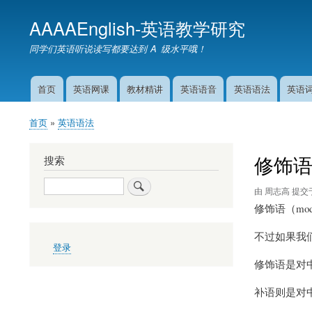
AAAAEnglish-英语教学研究
同学们英语听说读写都要达到 A 级水平哦！
首页
英语网课
教材精讲
英语语音
英语语法
英语
主
导
首页
英语语法
航
面
包
修饰语（
搜索
屑
搜
由
周志高
提交
索
修饰语（mo
不过如果我们
用
登录
户
修饰语是对
帐
户
菜
补语则是对
单