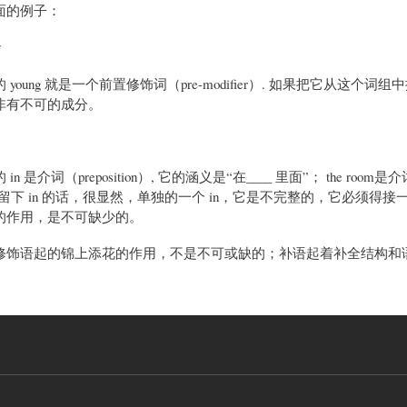
面的例子：
y
young 就是一个前置修饰词（pre-modifier）. 如果把它从这个
非有不可的成分。
n 是介词（preposition）, 它的涵义是“在____ 里面”； the room是介词
掉只留下 in 的话，很显然，单独的一个 in，它是不完整的，它必须得接
的作用，是不可缺少的。
修饰语起的锦上添花的作用，不是不可或缺的；补语起着补全结构和