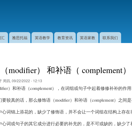
跳
转
到
主
要
内
词汇
雅思托福
英语教学
教育资讯
英语家教
联系我们
容
modifier） 和补语（ complement
于
周四, 09/22/2022 - 12:13
difier）和补语（complement），在词组或句子中起着修修补
要较真的话，那么修饰语（modifier）和补语（complement）之
中心词锦上添花的，缺少了修饰语，并不会让一个词组在结构上存在
中心词或句子的其它成分进行必要的补充的，是不可或缺的，缺少了