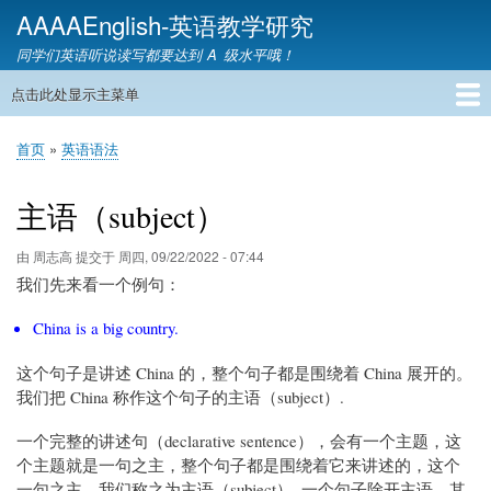
跳
AAAAEnglish-英语教学研究
转
同学们英语听说读写都要达到 A 级水平哦！
到
主
点击此处显示主菜单
主
要
导
内
首页
英语网课
教材精讲
英语语音
英语语法
英语词汇
雅思托福
英语教学
教育资讯
英语家教
联系我们
首页
英语语法
航
容
面
包
主语（subject）
屑
由
周志高
提交于
周四, 09/22/2022 - 07:44
我们先来看一个例句：
China is a big country.
这个句子是讲述 China 的，整个句子都是围绕着 China 展开的。
我们把 China 称作这个句子的主语（subject）.
一个完整的讲述句（declarative sentence），会有一个主题，这
个主题就是一句之主，整个句子都是围绕着它来讲述的，这个
一句之主，我们称之为主语（subject）. 一个句子除开主语，其