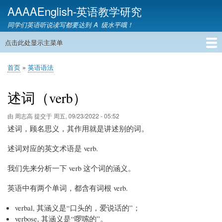
跳
AAAAEnglish-英语教学研究
转
同学们英语听说读写都要达到 A 级水平哦！
到
主
点击此处显示主菜单
主
要
导
内
首页
英语网课
教材精讲
英语语音
英语语法
英语词汇
雅思托福
英语教学
教育资讯
英语家教
联系我们
首页
英语语法
航
容
面
包
述词（verb）
屑
由
周志高
提交于
周五, 09/23/2022 - 05:52
述词，顾名思义，其作用就是讲述别的词。
述词对应的英文术语是 verb.
我们先来分析一下 verb 这个词的涵义。
英语中有两个单词，都含有词根 verb.
verbal, 其涵义是“口头的，爱说话的”；
verbose, 其涵义是“啰嗦的”。