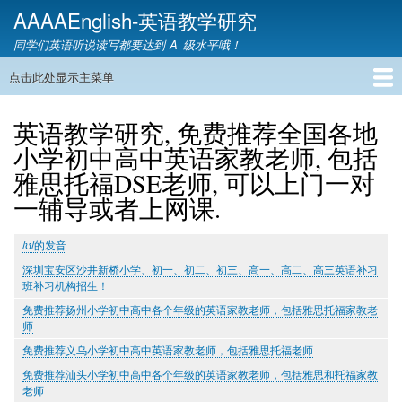
跳
AAAAEnglish-英语教学研究
转
同学们英语听说读写都要达到 A 级水平哦！
到
主
点击此处显示主菜单
主
要
导
内
首页
英语网课
教材精讲
英语语音
英语语法
英语词汇
雅思托福
英语教学
教育资讯
英语家教
联系我们
航
英语教学研究, 免费推荐全国各地
容
小学初中高中英语家教老师, 包括
雅思托福DSE老师, 可以上门一对
一辅导或者上网课.
/ʊ/的发音
深圳宝安区沙井新桥小学、初一、初二、初三、高一、高二、高三英语补习
班补习机构招生！
免费推荐扬州小学初中高中各个年级的英语家教老师，包括雅思托福家教老
师
免费推荐义乌小学初中高中英语家教老师，包括雅思托福老师
免费推荐汕头小学初中高中各个年级的英语家教老师，包括雅思和托福家教
老师