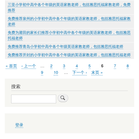
三亚小学初中高中各个年级的英语家教老师，包括雅思托福家教老师，免费
推荐
免费推荐泉州的小学初中高中各个年级的英语家教老师，包括雅思托福家教
老师
免费为莆田的家长们推荐小学初中高中各个年级的英语家教老师，包括雅思
托福老师
免费推荐青岛小学初中高中各个年级英语家教老师，包括雅思托福老师
免费推荐开封的小学初中高中各个年级的英语家教老师，包括雅思托福老师
首
« 首页
前
‹ 上一个
…
页
2
页
3
页
4
页
5
当
6
页
7
页
8
分
页
一
面
面
面
面
前
面
面
页
9
页
10
…
下
下一个 ›
末
末页 »
页
页
页
面
面
一
页
页
搜索
搜
索
用
登录
户
帐
户