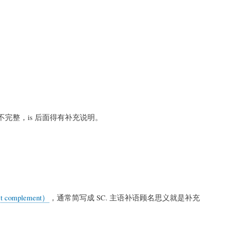
s 表意不完整，is 后面得有补充说明。
 complement）
，通常简写成 SC. 主语补语顾名思义就是补充