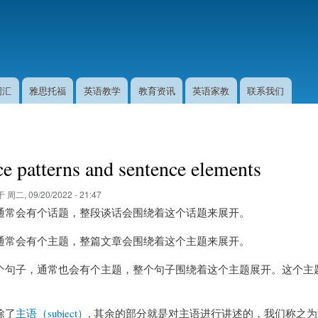
跳
转
到
主
要
内
词汇
雅思托福
英语教学
教育资讯
英语家教
联系我们
容
e patterns and sentence elements
于
周二, 09/20/2022 - 21:47
通常会有个话题，整段谈话会围绕着这个话题来展开。
通常会有个主题，整篇文章会围绕着这个主题来展开。
个句子，通常也会有个主题，整个句子围绕着这个主题展开。这个主题
除了
主语（subject）
, 其余的部分就是对主语进行讲述的，我们称之为