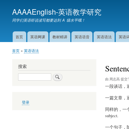
AAAAEnglish-英语教学研究
同学们英语听说读写都要达到 A 级水平哦！
首页
英语网课
教材精讲
英语语音
英语语法
英语
主
导
首页
英语语法
航
面
包
Sentenc
搜索
屑
搜
由
周志高
提交
索
一段谈话，
一篇文章，
用
登录
户
同样的，一
帐
户
subject.
菜
单
一个句子，