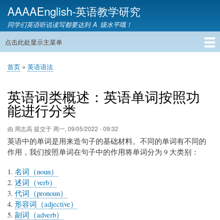
跳
AAAAEnglish-英语教学研究
转
同学们英语听说读写都要达到 A 级水平哦！
到
主
点击此处显示主菜单
主
要
导
内
首页
英语网课
教材精讲
英语语音
英语语法
英语词汇
雅思托福
英语教学
教育资讯
英语家教
联系我们
首页
英语语法
航
容
面
包
英语词类概述：英语单词按照功
屑
能进行分类
由
周志高
提交于
周一, 09/05/2022 - 09:32
英语中的单词是用来造句子的基础材料。不同的单词有不同的
作用，我们按照单词在句子中的作用将单词分为 9 大类别：
名词（noun）
述词（verb）
代词（pronoun）
形容词（adjective）
副词（adverb）